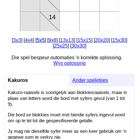
14
[
3x3
] [
4x4
]
[
5x5
]
[
9x8
] [
13x13
] [
15x15
] [
20x20
] [
15x30
]
[
25x25
] [
30x30
]
Die spel bespeur outomaties 'n korrekte oplossing.
Wys oplossing
Kakuros
Ander speletjies
Kakuro-raaisels is soortgelyk aan blokkiesraaisels, maar in
plaas van letters word die bord met syfers gevul (van 1 tot
9).
Die bord se blokkies moet met hierdie syfers ingevul word
om op te tel tot die gespesifiseerde getalle.
Jy mag nie dieselfde syfer meer as een keer gebruik om 'n
gegewe som te verkry nie.